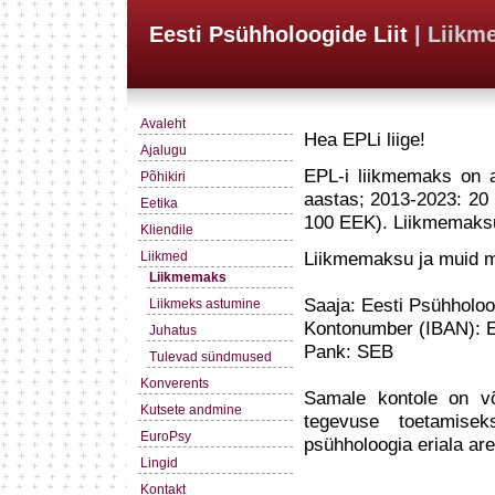
Eesti Psühholoogide Liit
| Liik
Avaleht
Hea EPLi liige!
Ajalugu
EPL-i liikmemaks on 
Põhikiri
aastas; 2013-2023: 20
Eetika
100 EEK). Liikmemaksu 
Kliendile
Liikmemaksu ja muid m
Liikmed
Liikmemaks
Saaja: Eesti Psühholoog
Liikmeks astumine
Kontonumber (IBAN):
Juhatus
Pank: SEB
Tulevad sündmused
Konverents
Samale kontole on võ
Kutsete andmine
tegevuse toetamise
EuroPsy
psühholoogia eriala are
Lingid
Kontakt