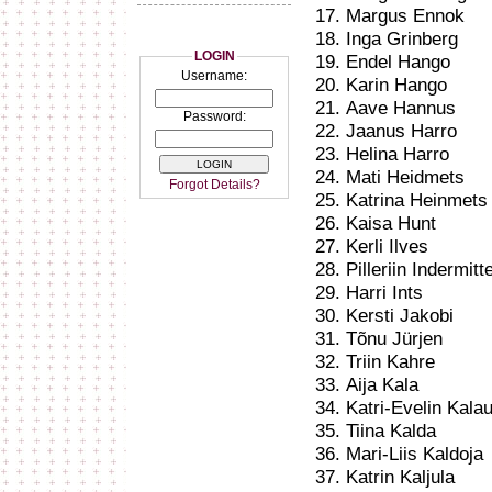
Margus Ennok
Inga Grinberg
LOGIN
Endel Hango
Username:
Karin Hango
Aave Hannus
Password:
Jaanus Harro
Helina Harro
Mati Heidmets
Forgot Details?
Katrina Heinmets
Kaisa Hunt
Kerli Ilves
Pilleriin Indermitt
Harri Ints
Kersti Jakobi
Tõnu Jürjen
Triin Kahre
Aija Kala
Katri-Evelin Kala
Tiina Kalda
Mari-Liis Kaldoja
Katrin Kaljula