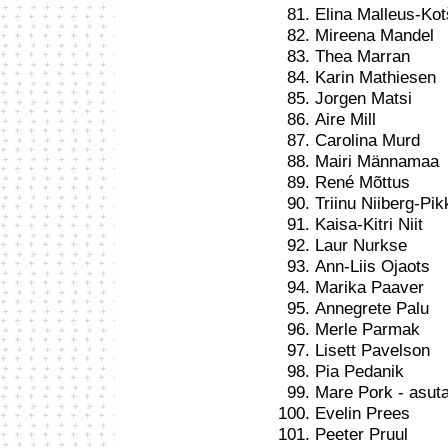
Elina Malleus-Ko
Mireena Mandel
Thea Marran
Karin Mathiesen
Jorgen Matsi
Aire Mill
Carolina Murd
Mairi Männamaa
René Mõttus
Triinu Niiberg-Pi
Kaisa-Kitri Niit
Laur Nurkse
Ann-Liis Ojaots
Marika Paaver
Annegrete Palu
Merle Parmak
Lisett Pavelson
Pia Pedanik
Mare Pork - asuta
Evelin Prees
Peeter Pruul