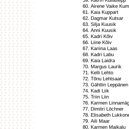
Katrin Kullasepp
Airene Vaike Kum
Kaia Kuppart
Dagmar Kutsar
Silja Kuusik
Anni Kuusik
Kadri Kõiv
Liine Kõiv
Kariina Laas
Kadri Labu
Kaia Laidra
Margus Laurik
Kelli Lehto
Tõnu Lehtsaar
Gähtlin Leppänen
Kadi Liik
Triin Liin
Karmen Linnamäg
Dimitri Löchner
Elisabeth Lukkon
Aili Maar
Karmen Maikalu