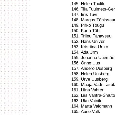
Helen Tuulik
Tiia Tuulmets-Ge
Iiris Tuvi
Margus Tõnissaa
Pirko Tõugu
Karin Täht
Triinu Tänavsuu
Hans Univer
Kristiina Uriko
Ada Urm
Johanna Uuemäe
Õnne Uus
Andero Uusberg
Helen Uusberg
Urve Uusberg
Maaja Vadi - asuta
Liina Vahter
Liis Vahtra-Šmut
Uku Vainik
Marta Valdmann
Aune Valk