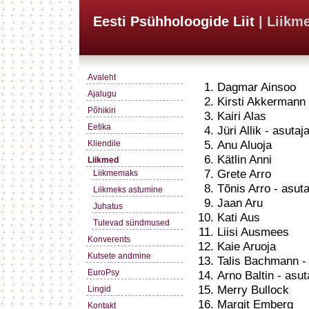
Eesti Psühholoogide Liit
| Liikm
Avaleht
Dagmar Ainsoo
Ajalugu
Kirsti Akkermann
Põhikiri
Kairi Alas
Eetika
Jüri Allik - asutaja
Anu Aluoja
Kliendile
Kätlin Anni
Liikmed
Grete Arro
Liikmemaks
Tõnis Arro - asuta
Liikmeks astumine
Jaan Aru
Juhatus
Kati Aus
Tulevad sündmused
Liisi Ausmees
Konverents
Kaie Aruoja
Kutsete andmine
Talis Bachmann - 
EuroPsy
Arno Baltin - asuta
Merry Bullock
Lingid
Margit Emberg
Kontakt