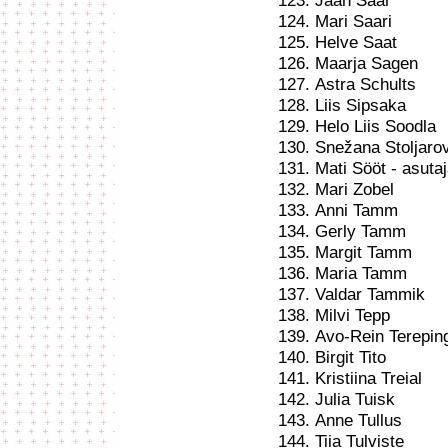
Jaan Saar
Mari Saari
Helve Saat
Maarja Sagen
Astra Schults
Liis Sipsaka
Helo Liis Soodla
Snežana Stoljaro
Mati Sööt - asutaj
Mari Zobel
Anni Tamm
Gerly Tamm
Margit Tamm
Maria Tamm
Valdar Tammik
Milvi Tepp
Avo-Rein Terepin
Birgit Tito
Kristiina Treial
Julia Tuisk
Anne Tullus
Tiia Tulviste